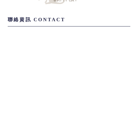
0808576
0986181827
771128ball@gmail.com
嘉義市西區博愛路二段92號
關於我們
購買流程
小貓尋家
毛爸媽分享
聯絡我們