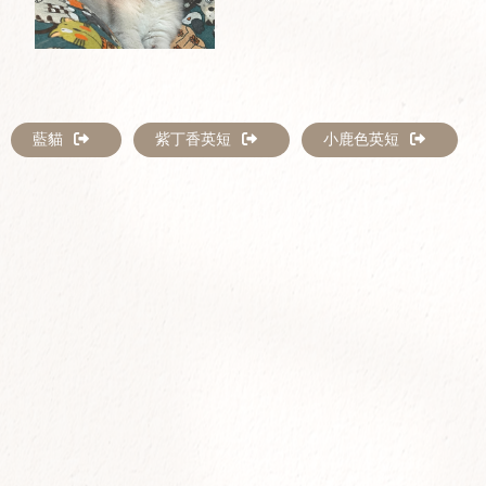
藍貓
紫丁香英短
小鹿色英短